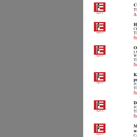
C
T
A
H
C
T
S
O
L
W
T
S
K
p
J
T
S
D
J
T
S
M
w
C