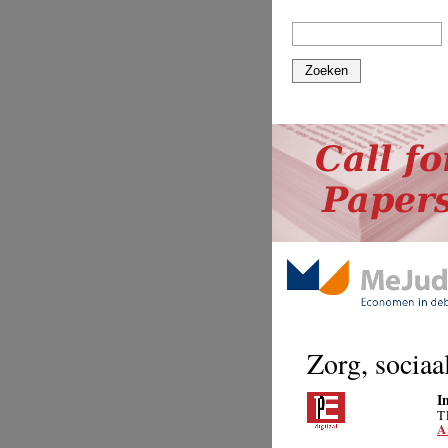
Zoeken
Zorg, sociaal
I
T
A