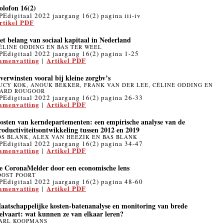
olofon 16(2)
PEdigitaal 2022 jaargang 16(2) pagina iii-iv
rtikel PDF
et belang van sociaal kapitaal in Nederland
ÉLINE ODDING EN BAS TER WEEL
PEdigitaal 2022 jaargang 16(2) pagina 1-25
amenvatting
Artikel PDF
|
verwinsten vooral bij kleine zorgbv’s
UCY KOK, ANOUK BEKKER, FRANK VAN DER LEE, CÉLINE ODDING EN
ARD ROUGOOR
PEdigitaal 2022 jaargang 16(2) pagina 26-33
amenvatting
Artikel PDF
|
osten van kerndepartementen: een empirische analyse van de
roductiviteitsontwikkeling tussen 2012 en 2019
OS BLANK, ALEX VAN HEEZIK EN BAS BLANK
PEdigitaal 2022 jaargang 16(2) pagina 34-47
amenvatting
Artikel PDF
|
e CoronaMelder door een economische lens
OOST POORT
PEdigitaal 2022 jaargang 16(2) pagina 48-60
amenvatting
Artikel PDF
|
aatschappelijke kosten-batenanalyse en monitoring van brede
elvaart: wat kunnen ze van elkaar leren?
ARL KOOPMANS