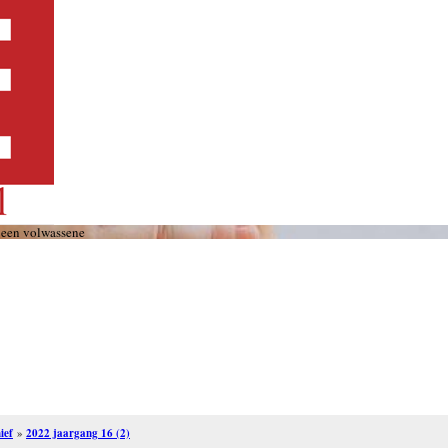
 een volwassene
ief
»
2022 jaargang 16 (2)